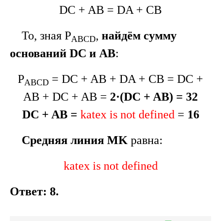
DC + AB = DA + CB
То, зная P
,
найдём сумму
ABCD
оснований DC и АВ
:
P
= DC + AB + DA + CB = DC +
ABCD
AB + DC + AB =
2·(DC + AB) = 32
DC + AB =
katex is not defined
=
16
Средняя линия MK
равна:
katex is not defined
Ответ: 8.