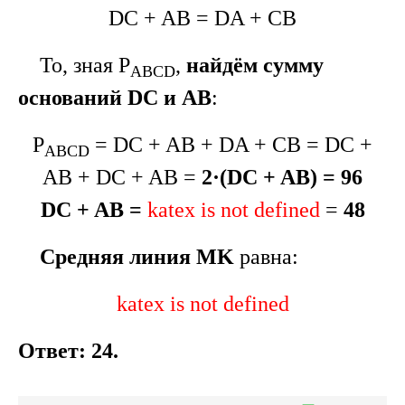
DC + AB = DA + CB
То, зная P
,
найдём сумму
ABCD
оснований DC и АВ
:
P
= DC + AB + DA + CB = DC +
ABCD
AB + DC + AB =
2·(DC + AB) = 96
DC + AB =
katex is not defined
=
48
Средняя линия MK
равна:
katex is not defined
Ответ: 24.