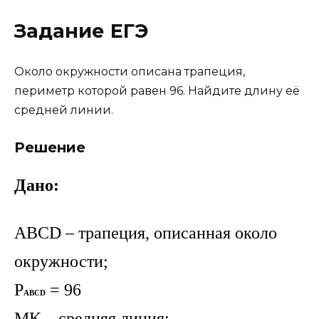
Задание ЕГЭ
Около окружности описана трапеция,
периметр которой равен 96. Найдите длину её
средней линии.
Решение
Дано:
ABCD – трапеция, описанная около
окружности;
P
= 96
ABCD
MK
–
средняя линия;