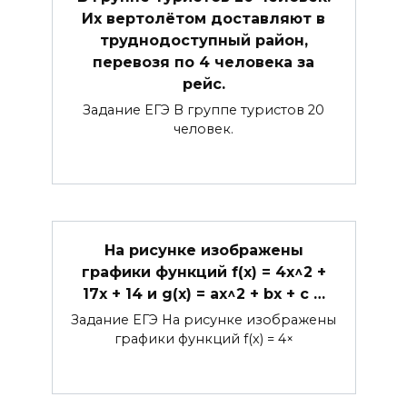
Их вертолётом доставляют в
труднодоступный район,
перевозя по 4 человека за
рейс.
Задание ЕГЭ В группе туристов 20
человек.
На рисунке изображены
графики функций f(x) = 4x^2 +
17x + 14 и g(x) = ax^2 + bx + c …
Задание ЕГЭ На рисунке изображены
графики функций f(x) = 4×