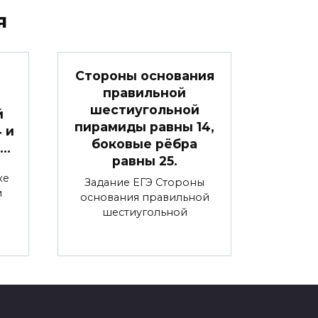
я
Стороны основания
правильной
шестиугольной
й
пирамиды равны 14,
4 и
боковые рёбра
 …
равны 25.
ке
Задание ЕГЭ Стороны
и
основания правильной
шестиугольной