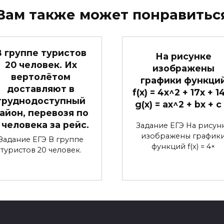
Вам также может понравитьс
В группе туристов
На рисунке
20 человек. Их
изображены
вертолётом
графики функци
доставляют в
f(x) = 4x^2 + 17x + 1
труднодоступный
g(x) = ax^2 + bx + c
айон, перевозя по
 человека за рейс.
Задание ЕГЭ На рисун
изображены график
Задание ЕГЭ В группе
функций f(x) = 4×
туристов 20 человек.