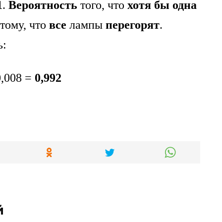
1
.
Вероятность
того, что
хотя бы
одна
тому, что
все
лампы
перегорят
.
ь:
0,008 =
0,992
й