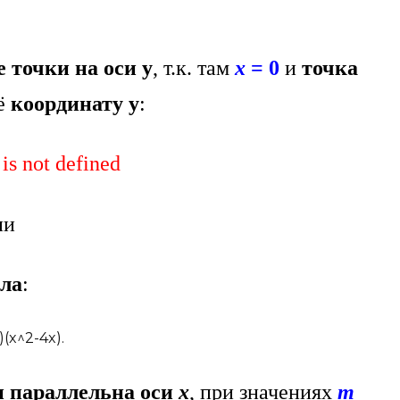
 точки на оси у
, т.к. там
х
= 0
и
точка
ё
координату у
:
 is not defined
ии
ола
:
и параллельна оси
х
, при значениях
m