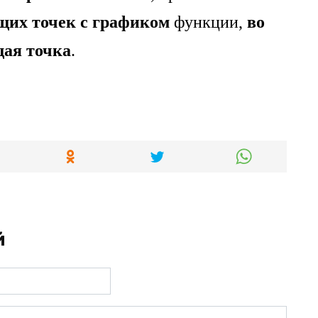
щих точек с графиком
функции,
во
щая точка
.
й