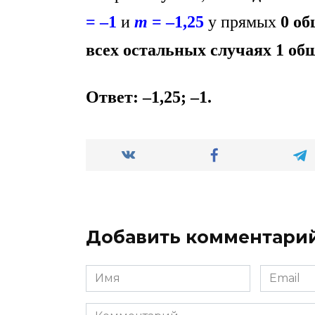
= –1
и
m
= –1,25
у прямых
0 об
всех остальных случаях 1 об
Ответ: –1,25; –1.
Добавить комментари
Имя
Email
*
*
Комментарий