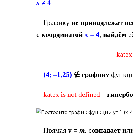
х
≠ 4
Графику
не принадлежат все
с координатой
х
= 4
,
найдём
е
katex
(4; –1,25)
∉
графику
функц
katex is not defined
–
гиперб
Прямая
у =
m
, с
овпадает ил