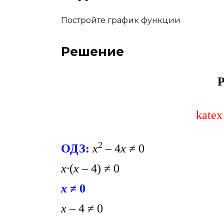
Постройте график функции
Решение
Р
katex
2
ОДЗ:
х
– 4
х
≠ 0
х·
(
х
– 4) ≠ 0
х
≠ 0
х
– 4 ≠ 0