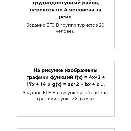
труднодоступный район,
перевозя по 4 человека за
рейс.
Задание ЕГЭ В группе туристов 20
человек.
На рисунке изображены
графики функций f(x) = 4x^2 +
17x + 14 и g(x) = ax^2 + bx + c …
Задание ЕГЭ На рисунке изображены
графики функций f(x) = 4×