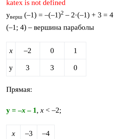
katex is not defined
2
y
(–1) = –(–1)
– 2·(–1) + 3 = 4
верш
(–1; 4) – вершина параболы
x
–2
0
1
y
3
3
0
Прямая:
y = –
x
– 1
,
x
< –2;
x
–3
–4