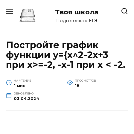
Перейти
к
Твоя школа
содержанию
Подготовка к ЕГЭ
Постройте график
функции y={x^2-2x+3
при x>=-2, -x-1 при x < -2.
НА ЧТЕНИЕ
ПРОСМОТРОВ
1 мин
18
ОБНОВЛЕНО
03.04.2024