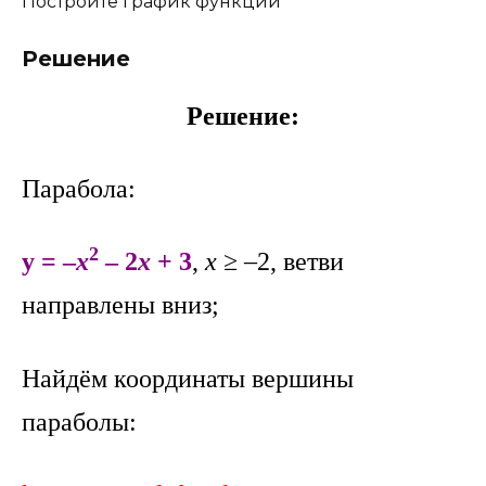
Постройте график функции
Решение
Решение:
Парабола:
2
y = –
x
– 2
x
+ 3
,
x
≥ –2, ветви
направлены вниз;
Найдём координаты вершины
параболы: