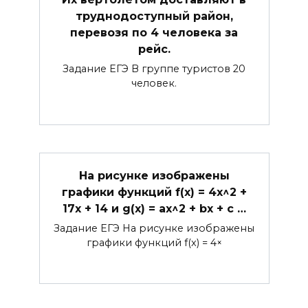
труднодоступный район,
перевозя по 4 человека за
рейс.
Задание ЕГЭ В группе туристов 20
человек.
На рисунке изображены
графики функций f(x) = 4x^2 +
17x + 14 и g(x) = ax^2 + bx + c …
Задание ЕГЭ На рисунке изображены
графики функций f(x) = 4×