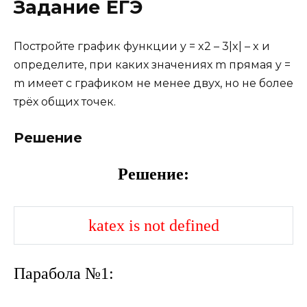
Задание ЕГЭ
Постройте график функции y = x2 – 3|x| – x и
определите, при каких значениях m прямая y =
m имеет с графиком не менее двух, но не более
трёх общих точек.
Решение
Решение:
katex is not defined
Парабола №1: