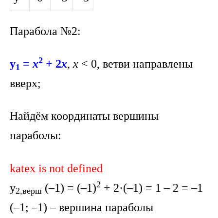
Парабола №2:
2
y
=
x
+ 2
x
,
x
< 0, ветви направлены
1
вверх;
Найдём координаты вершины
параболы:
katex is not defined
2
y
(–1) = (–1)
+ 2·(–1) = 1 – 2 = –1
2,верш
(–1; –1) – вершина параболы