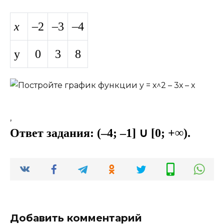
x
–2
–3
–4
y
0
3
8
,
Ответ задания: (–4; –1] ∪ [0; +∞).
Добавить комментарий