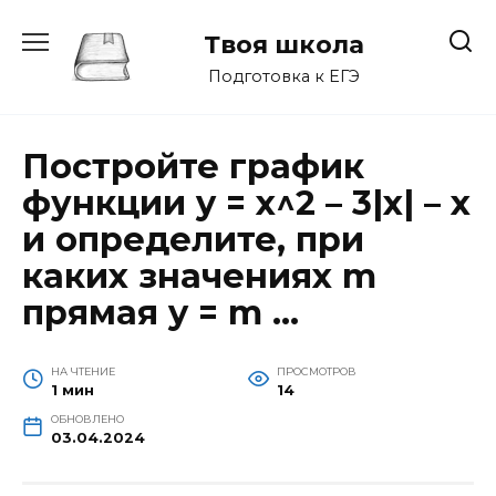
Перейти
к
Твоя школа
содержанию
Подготовка к ЕГЭ
Постройте график
функции y = x^2 – 3|x| – x
и определите, при
каких значениях m
прямая y = m …
НА ЧТЕНИЕ
ПРОСМОТРОВ
1 мин
14
ОБНОВЛЕНО
03.04.2024