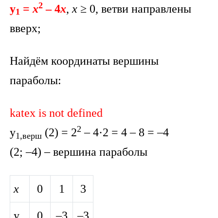
2
y
=
x
– 4
x
,
x
≥ 0, ветви направлены
1
вверх;
Найдём координаты вершины
параболы:
katex is not defined
2
y
(2) = 2
– 4·2 = 4 – 8 = –4
1,верш
(2; –4) – вершина параболы
x
0
1
3
y
0
–3
–3