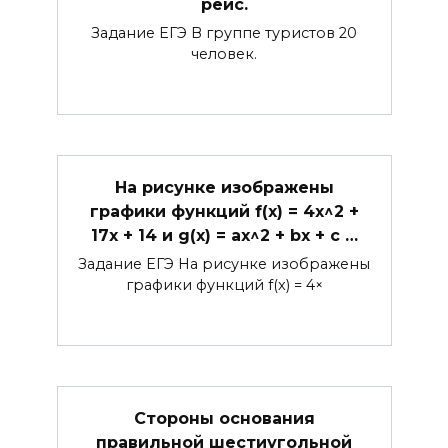
рейс.
Задание ЕГЭ В группе туристов 20
человек.
На рисунке изображены
графики функций f(x) = 4x^2 +
17x + 14 и g(x) = ax^2 + bx + c …
Задание ЕГЭ На рисунке изображены
графики функций f(x) = 4×
Стороны основания
правильной шестиугольной