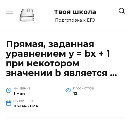
Перейти
к
Твоя школа
содержанию
Подготовка к ЕГЭ
Прямая, заданная
уравнением y = bx + 1
при некотором
значении b является …
НА ЧТЕНИЕ
ПРОСМОТРОВ
1 мин
12
ОБНОВЛЕНО
03.04.2024