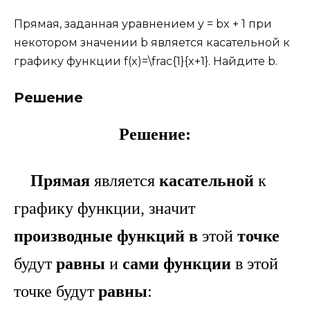
Прямая, заданная уравнением y = bx + 1 при
некотором значении b является касательной к
графику функции f(x)=\frac{1}{x+1}. Найдите b.
Решение
Решение:
Прямая
является
касательной
к
графику функции, значит
производные функций
в
этой
точке
будут
равны
и
сами функции
в этой
точке будут
равны
: