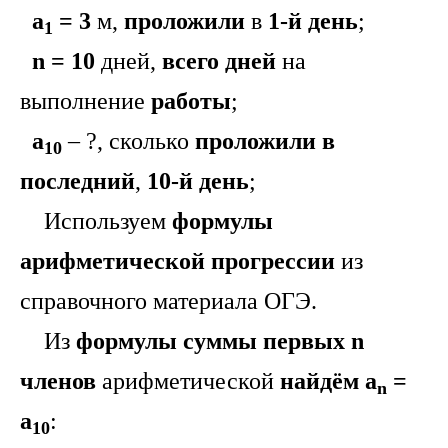
а
= 3
м,
проложили
в
1-й день
;
1
n = 10
дней,
всего дней
на
выполнение
работы
;
а
– ?, сколько
проложили в
10
последний
,
10-й день
;
Используем
формулы
арифметической прогрессии
из
справочного материала ОГЭ.
Из
формулы суммы первых n
членов
арифметической
найдём a
=
n
а
:
10