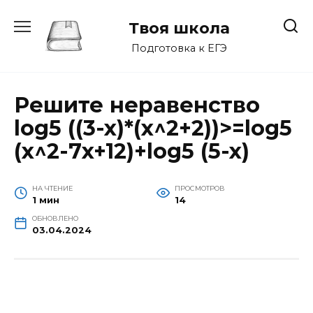
Перейти
к
Твоя школа
содержанию
Подготовка к ЕГЭ
Решите неравенство
log5 ((3-x)*(x^2+2))>=log5
(x^2-7x+12)+log5 (5-x)
НА ЧТЕНИЕ
ПРОСМОТРОВ
1 мин
14
ОБНОВЛЕНО
03.04.2024