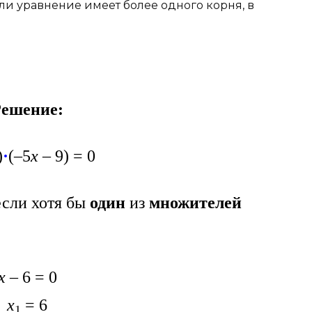
.Если уравнение имеет более одного корня, в
ешение:
)
·
(–5
х
– 9) = 0
 если хотя бы
один
из
множителей
х
– 6 = 0
х
= 6
1