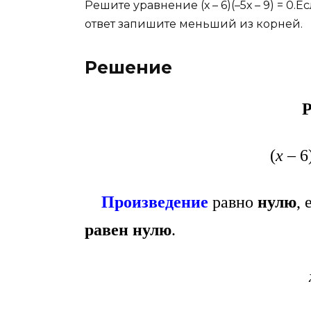
Решите уравнение (х – 6)(–5х – 9) = 0
ответ запишите меньший из корней.
Решение
Р
(
х
– 6
Произведение
равно
нулю
,
равен нулю
.