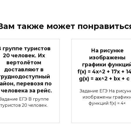
Вам также может понравитьс
В группе туристов
На рисунке
20 человек. Их
изображены
вертолётом
графики функци
доставляют в
f(x) = 4x^2 + 17x + 1
труднодоступный
g(x) = ax^2 + bx + c
айон, перевозя по
 человека за рейс.
Задание ЕГЭ На рисун
изображены график
Задание ЕГЭ В группе
функций f(x) = 4×
туристов 20 человек.