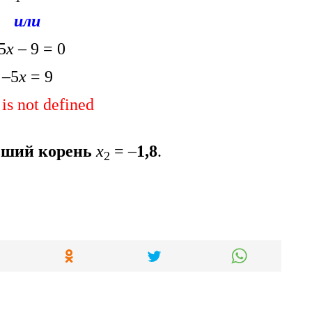
или
5
х
– 9 = 0
–5
х
= 9
 is not defined
ший корень
х
= –
1,8
.
2