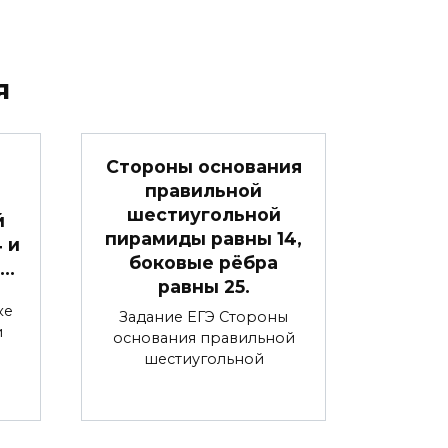
я
Стороны основания
правильной
шестиугольной
й
пирамиды равны 14,
4 и
боковые рёбра
 …
равны 25.
ке
Задание ЕГЭ Стороны
и
основания правильной
шестиугольной