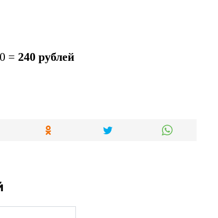
40 =
240 рублей
й