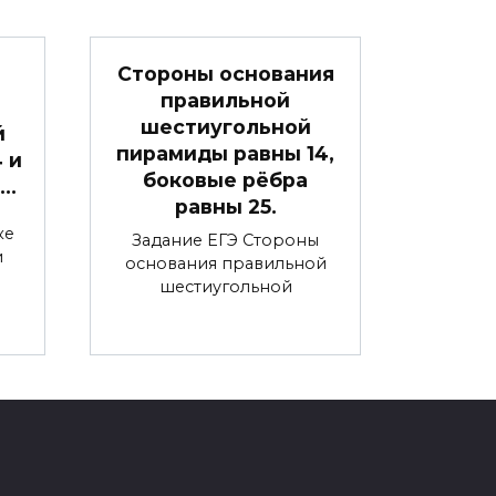
Стороны основания
правильной
шестиугольной
й
пирамиды равны 14,
4 и
боковые рёбра
 …
равны 25.
ке
Задание ЕГЭ Стороны
и
основания правильной
шестиугольной