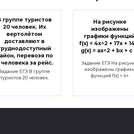
В группе туристов
На рисунке
20 человек. Их
изображены
вертолётом
графики функци
доставляют в
f(x) = 4x^2 + 17x + 1
труднодоступный
g(x) = ax^2 + bx + c
айон, перевозя по
 человека за рейс.
Задание ЕГЭ На рисун
изображены график
Задание ЕГЭ В группе
функций f(x) = 4×
туристов 20 человек.