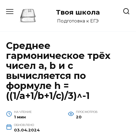
Перейти
к
Твоя школа
содержанию
Подготовка к ЕГЭ
Среднее
гармоническое трёх
чисел a, b и c
вычисляется по
формуле h =
((1/a+1/b+1/c)/3)^-1
НА ЧТЕНИЕ
ПРОСМОТРОВ
1 мин
20
ОБНОВЛЕНО
03.04.2024