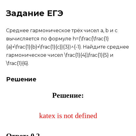
Задание ЕГЭ
Среднее гармоническое трёх чисел a, b и c
вычисляется по формуле h=(\frac{\frac{1}
{a}+\frac{1}{b}+\frac{1}{c}}{3})^{-1}. Найдите среднее
гармоническое чисел \frac{1}{4},\frac{1}{5} и
\frac{1}{6}.
Решение
Решение:
katex is not defined