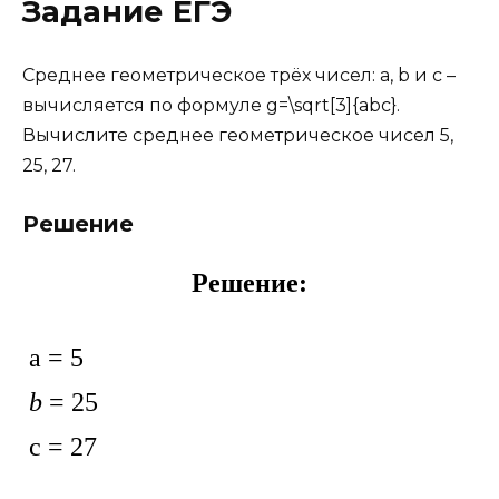
Задание ЕГЭ
Среднее геометрическое трёх чисел: a, b и c –
вычисляется по формуле g=\sqrt[3]{abc}.
Вычислите среднее геометрическое чисел 5,
25, 27.
Решение
Решение:
а = 5
b
= 25
c = 27