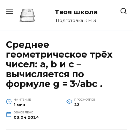
Перейти
к
Твоя школа
содержанию
Подготовка к ЕГЭ
Среднее
геометрическое трёх
чисел: a, b и c –
вычисляется по
формуле g = 3√abc .
НА ЧТЕНИЕ
ПРОСМОТРОВ
1 мин
22
ОБНОВЛЕНО
03.04.2024