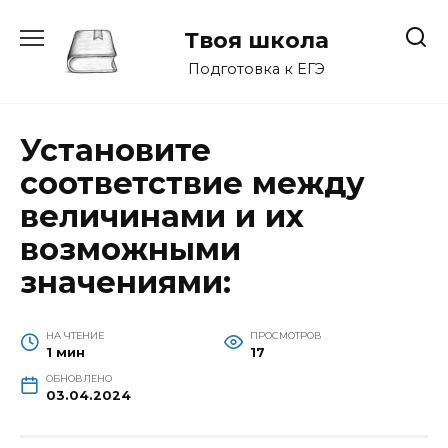
Перейти
к
Твоя школа
содержанию
Подготовка к ЕГЭ
Установите
cоответствие между
величинами и их
возможными
значениями:
НА ЧТЕНИЕ
ПРОСМОТРОВ
1 мин
17
ОБНОВЛЕНО
03.04.2024