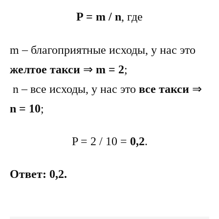
P = m / n
, где
m – благоприятные исходы, у нас это
желтое такси
⇒
m = 2
;
n – все исходы, у нас это
все такси
⇒
n = 10
;
P = 2 / 10 =
0,2
.
Ответ: 0,2.