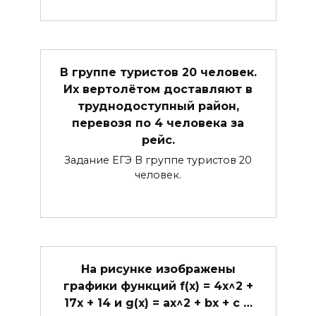
В группе туристов 20 человек.
Их вертолётом доставляют в
труднодоступный район,
перевозя по 4 человека за
рейс.
Задание ЕГЭ В группе туристов 20
человек.
На рисунке изображены
графики функций f(x) = 4x^2 +
17x + 14 и g(x) = ax^2 + bx + c …