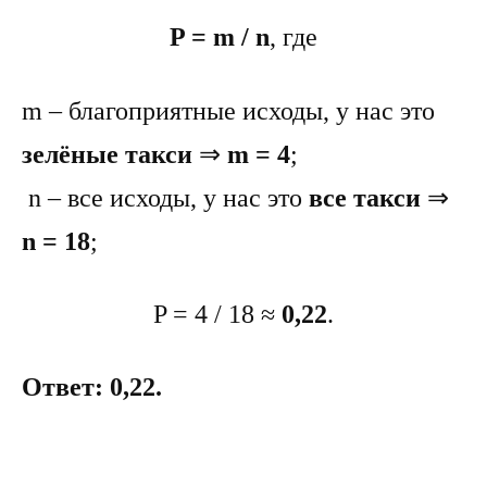
P = m / n
, где
m – благоприятные исходы, у нас это
зелёные такси
⇒
m = 4
;
n – все исходы, у нас это
все такси
⇒
n = 18
;
P = 4 / 18 ≈
0,22
.
Ответ: 0,22.