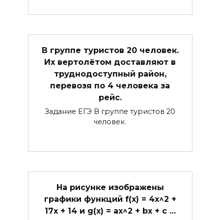
В группе туристов 20 человек.
Их вертолётом доставляют в
труднодоступный район,
перевозя по 4 человека за
рейс.
Задание ЕГЭ В группе туристов 20
человек.
На рисунке изображены
графики функций f(x) = 4x^2 +
17x + 14 и g(x) = ax^2 + bx + c …