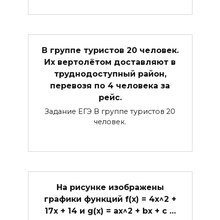
В группе туристов 20 человек.
Их вертолётом доставляют в
труднодоступный район,
перевозя по 4 человека за
рейс.
Задание ЕГЭ В группе туристов 20
человек.
На рисунке изображены
графики функций f(x) = 4x^2 +
17x + 14 и g(x) = ax^2 + bx + c …