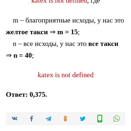
katex is not defined
, где
m – благоприятные исходы, у нас это
желтое такси
⇒
m = 15
;
n – все исходы, у нас это
все такси
⇒
n = 40
;
katex is not defined
Ответ: 0,375.