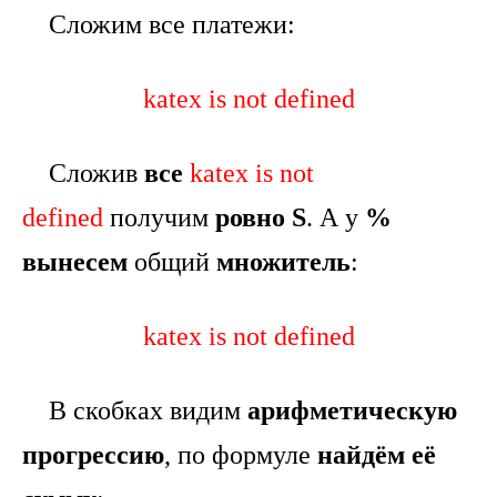
Сложим все платежи:
katex is not defined
Сложив
все
katex is not
defined
получим
ровно S
. А у
%
вынесем
общий
множитель
:
katex is not defined
В скобках видим
арифметическую
прогрессию
, по формуле
найдём её