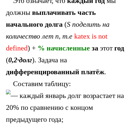
Это означает, что
каждый год
мы
должны
выплачивать часть
начального долга
(
S поделить на
количество лет n, т.е
katex is not
defined
) +
% начисленные
за
этот
год
(
0,2·долг
). Задача на
дифференцированный платёж
.
Составим таблицу: