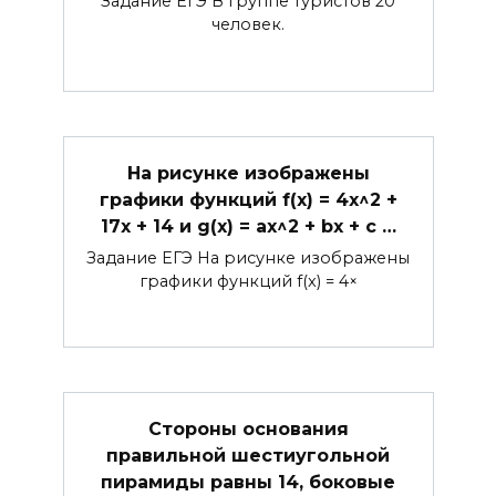
Задание ЕГЭ В группе туристов 20
человек.
На рисунке изображены
графики функций f(x) = 4x^2 +
17x + 14 и g(x) = ax^2 + bx + c …
Задание ЕГЭ На рисунке изображены
графики функций f(x) = 4×
Стороны основания
правильной шестиугольной
пирамиды равны 14, боковые