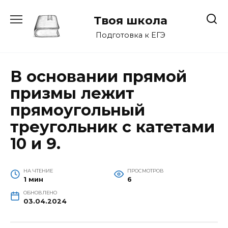
Перейти
к
Твоя школа
содержанию
Подготовка к ЕГЭ
В основании прямой
призмы лежит
прямоугольный
треугольник с катетами
10 и 9.
НА ЧТЕНИЕ
ПРОСМОТРОВ
1 мин
6
ОБНОВЛЕНО
03.04.2024