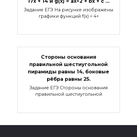
17x + 14 и g(x) = ax^2 + bx + c …
Задание ЕГЭ На рисунке изображены
графики функций f(x) = 4×
Стороны основания
правильной шестиугольной
пирамиды равны 14, боковые
рёбра равны 25.
Задание ЕГЭ Стороны основания
правильной шестиугольной