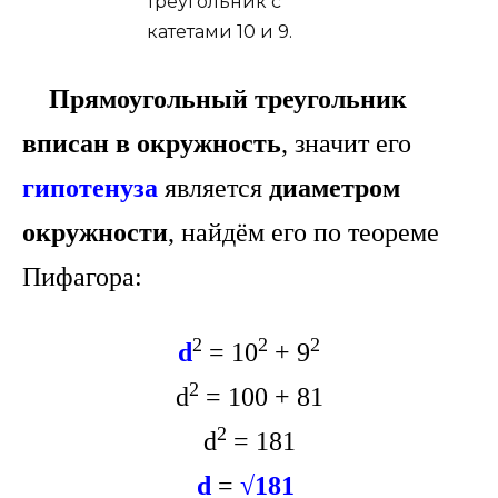
Прямоугольный треугольник
вписан в окружность
, значит его
гипотенуза
является
диаметром
окружности
, найдём его по теореме
Пифагора:
2
2
2
d
= 10
+ 9
2
d
= 100 + 81
2
d
= 181
d
=
√181