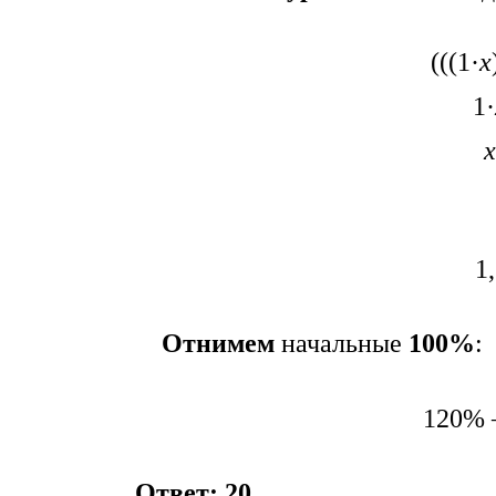
(((1·
х
1·
х
1
Отнимем
начальные
100%
:
120% 
Ответ: 20.