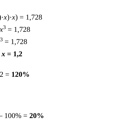
)·
х
)·
х
) = 1,728
3
х
= 1,728
3
= 1,728
х
= 1,2
,2 =
120%
– 100% =
20%