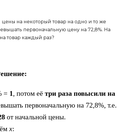
 цены на некоторый товар на одно и то же
ревышать первоначальную цену на 72,8%. На
на товар каждый раз?
ешение:
% =
1
, потом её
три раза
повысили
на
вышать первоначальную на 72,8%, т.е.
28
от начальной цены.
дём
х
: