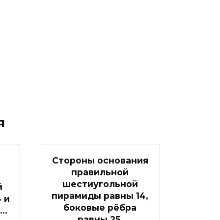
я
Стороны основания
правильной
шестиугольной
й
пирамиды равны 14,
4 и
боковые рёбра
 …
равны 25.