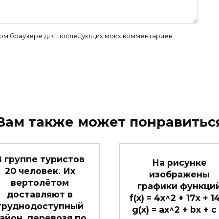
 этом браузере для последующих моих комментариев.
Вам также может понравитьс
В группе туристов
На рисунке
20 человек. Их
изображены
вертолётом
графики функци
доставляют в
f(x) = 4x^2 + 17x + 1
труднодоступный
g(x) = ax^2 + bx + c
айон, перевозя по