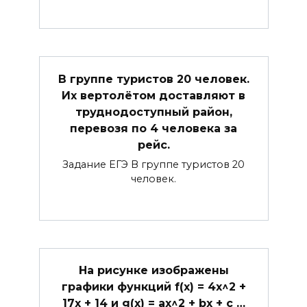
В группе туристов 20 человек.
Их вертолётом доставляют в
труднодоступный район,
перевозя по 4 человека за
рейс.
Задание ЕГЭ В группе туристов 20
человек.
На рисунке изображены
графики функций f(x) = 4x^2 +
17x + 14 и g(x) = ax^2 + bx + c …