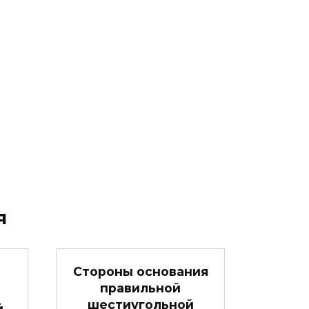
я
Стороны основания
правильной
шестиугольной
й