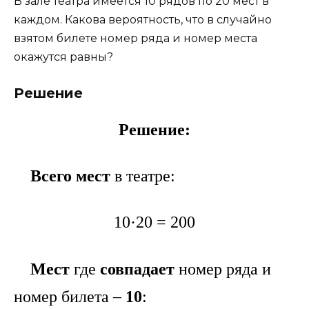
В зале театра имеется 10 рядов по 20 мест в
каждом. Какова вероятность, что в случайно
взятом билете номер ряда и номер места
окажутся равны?
Решение
Решение:
Всего мест
в театре:
10·20 = 200
Мест
где
совпадает
номер ряда и
номер билета –
10
: