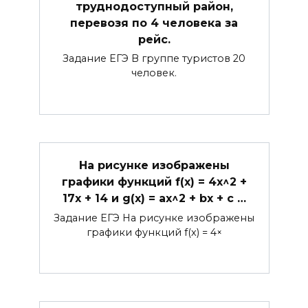
труднодоступный район,
перевозя по 4 человека за
рейс.
Задание ЕГЭ В группе туристов 20
человек.
На рисунке изображены
графики функций f(x) = 4x^2 +
17x + 14 и g(x) = ax^2 + bx + c …
Задание ЕГЭ На рисунке изображены
графики функций f(x) = 4×