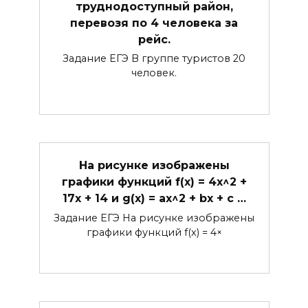
труднодоступный район,
перевозя по 4 человека за
рейс.
Задание ЕГЭ В группе туристов 20
человек.
На рисунке изображены
графики функций f(x) = 4x^2 +
17x + 14 и g(x) = ax^2 + bx + c …
Задание ЕГЭ На рисунке изображены
графики функций f(x) = 4×