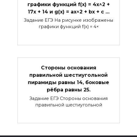
графики функций f(x) = 4x^2 +
17x + 14 и g(x) = ax^2 + bx + c …
Задание ЕГЭ На рисунке изображены
графики функций f(x) = 4×
Стороны основания
правильной шестиугольной
пирамиды равны 14, боковые
рёбра равны 25.
Задание ЕГЭ Стороны основания
правильной шестиугольной