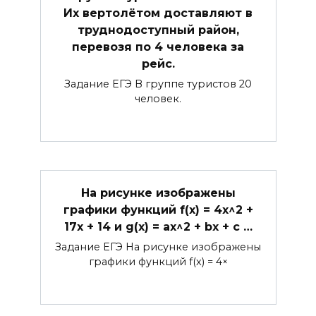
Их вертолётом доставляют в
труднодоступный район,
перевозя по 4 человека за
рейс.
Задание ЕГЭ В группе туристов 20
человек.
На рисунке изображены
графики функций f(x) = 4x^2 +
17x + 14 и g(x) = ax^2 + bx + c …
Задание ЕГЭ На рисунке изображены
графики функций f(x) = 4×