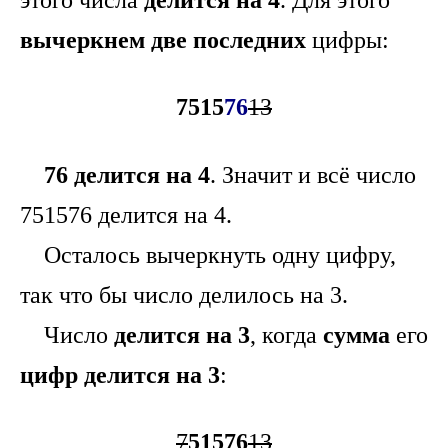
этого числа
делится на 4
. Для этого
вычеркнем две последних
цифры:
7515
76
13
76 делится на 4
. Значит и всё число
751576 делится на 4.
Осталось вычеркнуть одну цифру,
так что бы число делилось на 3.
Число
делится на 3
, когда
сумма
его
цифр
делится на 3
:
7
51576
13