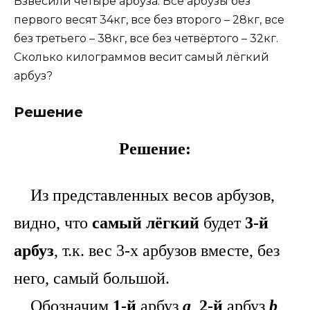
Взвесили четыре арбуза. Все арбузы без
первого весят 34кг, все без второго – 28кг, все
без третьего – 38кг, все без четвёртого – 32кг.
Сколько килограммов весит самый лёгкий
арбуз?
Решение
Решение:
Из представленных весов арбузов,
видно, что
самый лёгкий
будет
3-й
арбуз
, т.к. вес 3-х арбузов вместе, без
него, самый большой.
Обозначим
1-й
арбуз
а
,
2-й
арбуз
b
,