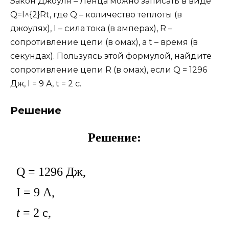
Закон Джоуля – Ленца можно записать в виде
Q=I^{2}Rt, где Q – количество теплоты (в
джоулях), I – сила тока (в амперах), R –
сопротивление цепи (в омах), а t – время (в
секундах). Пользуясь этой формулой, найдите
сопротивление цепи R (в омах), если Q = 1296
Дж, I = 9 А, t = 2 c.
Решение
Решение:
Q = 1296 Дж,
I = 9 А,
t
= 2 c,