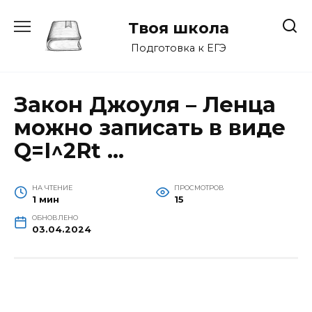
Перейти
к
Твоя школа
содержанию
Подготовка к ЕГЭ
Закон Джоуля – Ленца
можно записать в виде
Q=I^2Rt …
НА ЧТЕНИЕ
ПРОСМОТРОВ
1 мин
15
ОБНОВЛЕНО
03.04.2024