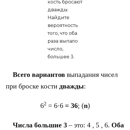
Всего вариантов
выпадания чисел
при броске кости
дважды
:
2
6
= 6·6
= 36
; (
n
)
Числа большие 3
– это: 4 , 5 , 6.
Оба