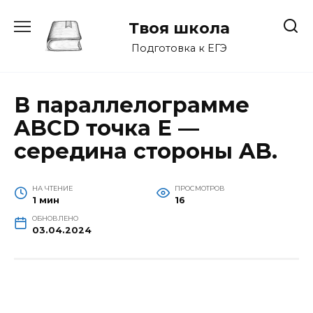
Перейти
к
Твоя школа
содержанию
Подготовка к ЕГЭ
В параллелограмме
ABCD точка E —
середина стороны AB.
НА ЧТЕНИЕ
ПРОСМОТРОВ
1 мин
16
ОБНОВЛЕНО
03.04.2024