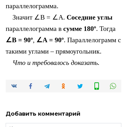
параллелограмма.
Значит ∠В = ∠А.
Соседние углы
параллелограмма в
сумме 180º
. Тогда
∠В = 90º
,
∠А = 90º
. Параллелограмм с
такими углами – прямоугольник.
Что и требовалось доказать.
Добавить комментарий
Имя