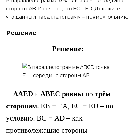
В параллелограмме ABCD точка E – середина
стороны AB. Известно, что EC = ED. Докажите,
что данный параллелограмм – прямоугольник.
Решение
Решение:
ΔAED
и
ΔBEC
равны
по
трём
сторонам
. EB = EA, EC = ED – по
условию. ВС = AD – как
противолежащие стороны